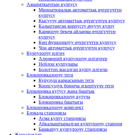
Ажыраткычтын кулпусу
Миниатюралык автоматтык өчүргүчтүн
кулпусу
Кысуучу автоматтык өчүргүчтүн кулпусу
Калыптанган корпусту ачуучу кулпу
Кармоочу бекем айланма өчүргүчтүн
кулпусу
Көп функциялуу өчүргүчтүн кулпусу
Чоң автоматтык өчүргүчтүн кулпусу
Кулпулоочу илгич
Алюминий кулпулоочу илгичтер
Нейлон кулпулары
Болоттон жасалган кулпу илгичи
Блокировкалоочу теги
Курулуш каркасынын теги
Коопсуздук боюнча эскертүүчү теги
Блокировка кутусу жана баштык
Блокировкалоочу кутуча
Блокировка баштыгы
Блокировкалоочу комплект
Блокада станциясы
Асма кулпу станциясы
Айкалыштырылган кулпулоочу станция
Башкаруу кулпулоочу станциясы
Жаңылыктар