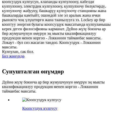
коопсуздук кулпусун, клапанды кулпулоону, кабелди
кулпулоону, электрдик кулпулоону, кулпулоочу бөлүктөрдү,
кулпулоочу жабууну, башкаруу кулпулоочу станцияны жана
башкаларды камтыйт, ошондой эле эл аралык жана ички
рынокто чоң үлүштөргө жана таанылууга ээ. Lockey ар бир
кооптуу энергия булагы коопсуздук максатында кулпуланышы
керек деген философияны карманат. Дүйнө жүзү боюнча ар
бир жумушчунун өмүрүн эң мыкты квалификациялуу
продукция менен коргоо - Локкинин тайманбас максаты.
Локаут - бул сиз жасаган тандоо. Коопсуздук - Локкинин
максаты.
Кулпулан, сак бол.
Биз жөнүндө
Сунушталган өнүмдөр
Дүйнө жүзү боюнча ар бир жумушчунун өмүрүн эң мыкты
квалификациялуу продукция менен коргоо - Локкинин
тайманбас максаты.
Коопсуздук кулпусу