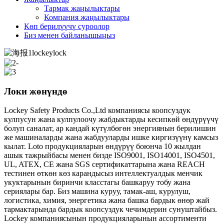
Тармак жаңылыктары
Компания жаңылыктары
Көп берилүүчү суроолор
Биз менен байланышыңыз
Локи жөнүндө
Lockey Safety Products Co.,Ltd компаниясы коопсуздук
кулпусун жана кулпулоочу жабдыктарды кесипкөй өндүрүүчү
болуп саналат, ар кандай күтүлбөгөн энергиянын берилишин
же машиналарды жана жабдууларды ишке киргизүүнү камсыз
кылат. Loto продукцияларын өндүрүү боюнча 10 жылдан
ашык тажрыйбасы менен бизде ISO9001, ISO14001, ISO4501,
UL, ATEX, CE жана SGS сертификаттарына жана REACH
тестинен өткөн көз карандысыз интеллектуалдык менчик
укуктарынын биринчи класстагы башкаруу тобу жана
сериялары бар. Биз машина куруу, тамак-аш, курулуш,
логистика, химия, энергетика жана башка бардык өнөр жай
тармактарында бардык коопсуздук чечимдерин сунуштайбыз.
Lockey компаниясынын продукцияларынын ассортименти