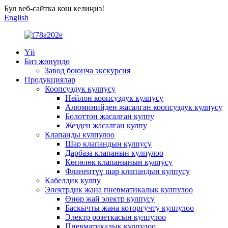
Бул веб-сайтка кош келиңиз!
English
Үй
Биз жөнүндө
Завод боюнча экскурсия
Продукциялар
Коопсуздук кулпусу
Нейлон коопсуздук кулпусу
Алюминийден жасалган коопсуздук кулпусу
Болоттон жасалган кулпу
Жезден жасалган кулпу
Клапанды кулпулоо
Шар клапандын кулпусу
Дарбаза клапанын кулпулоо
Көпөлөк клапанынын кулпусу
Фланецтүү шар клапандын кулпусу
Кабелдик кулпу
Электрдик жана пневматикалык кулпулоо
Өнөр жай электр кулпусу
Баскычты жана которгучту кулпулоо
Электр розеткасын кулпулоо
Пневматикалык кулпулоо