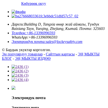
Көбүрөөк окуу
Дареги:
Building D, Tangxia өнөр жай аймагы, Түндүк
Baixiang Таун, Yueqing, Zhejiang, Кытай. Почта: 325603
Телефон:
+86-13396996593
WhatsApp:
+86-13396996593
Электрондук почта:
sales@lockeysafety.com
© Бардык укуктар корголгон.
Эң популярдуу товарлар
-
Сайттын картасы
-
ЭҢ МЫКТЫ
БЛОГ
-
ЭҢ МЫКТЫ ИЗДӨӨ
Электрондук почта
Электрондук почта