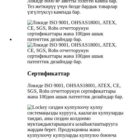
Локиде 8000 м² аянтты ээлеген кампа бар.
Тез жеткирүү үчүн бизде бардык товарлар
үзгүлтүксүз кампада бар.
Сертификаттар
Локиде ISO 9001, OHSAS18001, ATEX, CE,
SGS, Rohs отчетторунун сертификаттары
жана 100дөн ашык патенттик дизайндар бар.