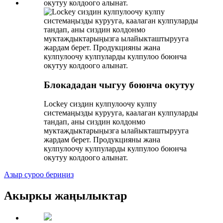
Блокададан чыгуу боюнча окутуу
Lockey сиздин кулпулоочу кулпу
системаңызды курууга, каалаган кулпуларды
тандап, аны сиздин колдонмо
муктаждыктарыңызга ылайыкташтырууга
жардам берет. Продукцияны жана
кулпулоочу кулпуларды кулпулоо боюнча
окутуу колдоого алынат.
Азыр суроо бериңиз
Акыркы жаңылыктар