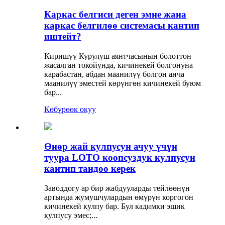
Каркас белгиси деген эмне жана
каркас белгилөө системасы кантип
иштейт?
Киришүү Курулуш аянтчасынын болоттон
жасалган токойунда, кичинекей болгонуна
карабастан, абдан маанилүү болгон анча
маанилүү эместей көрүнгөн кичинекей буюм
бар...
Көбүрөөк окуу
Өнөр жай кулпусун ачуу үчүн
туура LOTO коопсуздук кулпусун
кантип тандоо керек
Заводдогу ар бир жабдууларды тейлөөнүн
артында жумушчулардын өмүрүн коргогон
кичинекей кулпу бар. Бул кадимки эшик
кулпусу эмес;...