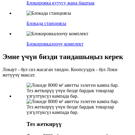
Блокировка кутусу жана баштык
Блокада станциясы
Блокировкалоочу комплект
Эмне үчүн бизди тандашыңыз керек
Локаут - бул сиз жасаган тандоо. Коопсуздук - бул Локи
жетүүчү максат.
Тез жеткирүү