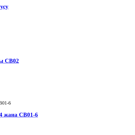
усу
ры CB02
4 жана CB01-6