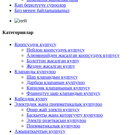
Көп берилүүчү суроолор
Биз менен байланышыңыз
Категориялар
Коопсуздук кулпусу
Нейлон коопсуздук кулпусу
Алюминийден жасалган коопсуздук кулпусу
Болоттон жасалган кулпу
Жезден жасалган кулпу
Клапанды кулпулоо
Шар клапандын кулпусу
Дарбаза клапанын кулпулоо
Көпөлөк клапанынын кулпусу
Фланецтүү шар клапандын кулпусу
Кабелдик кулпу
Электрдик жана пневматикалык кулпулоо
Өнөр жай электр кулпусу
Баскычты жана которгучту кулпулоо
Электр розеткасын кулпулоо
Пневматикалык кулпулоо
Ажыраткычтын кулпусу