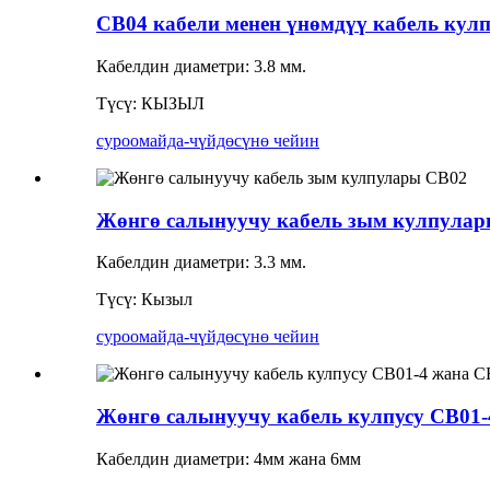
CB04 кабели менен үнөмдүү кабель кулп
Кабелдин диаметри: 3.8 мм.
Түсү: КЫЗЫЛ
суроо
майда-чүйдөсүнө чейин
Жөнгө салынуучу кабель зым кулпула
Кабелдин диаметри: 3.3 мм.
Түсү: Кызыл
суроо
майда-чүйдөсүнө чейин
Жөнгө салынуучу кабель кулпусу CB01-
Кабелдин диаметри: 4мм жана 6мм