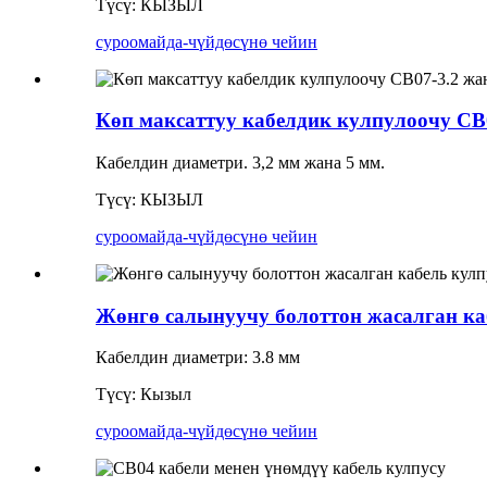
Түсү: КЫЗЫЛ
суроо
майда-чүйдөсүнө чейин
Көп максаттуу кабелдик кулпулоочу CB
Кабелдин диаметри. 3,2 мм жана 5 мм.
Түсү: КЫЗЫЛ
суроо
майда-чүйдөсүнө чейин
Жөнгө салынуучу болоттон жасалган ка
Кабелдин диаметри: 3.8 мм
Түсү: Кызыл
суроо
майда-чүйдөсүнө чейин