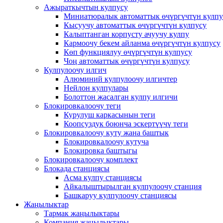
Ажыраткычтын кулпусу
Миниатюралык автоматтык өчүргүчтүн кулпу
Кысуучу автоматтык өчүргүчтүн кулпусу
Калыптанган корпусту ачуучу кулпу
Кармоочу бекем айланма өчүргүчтүн кулпусу
Көп функциялуу өчүргүчтүн кулпусу
Чоң автоматтык өчүргүчтүн кулпусу
Кулпулоочу илгич
Алюминий кулпулоочу илгичтер
Нейлон кулпулары
Болоттон жасалган кулпу илгичи
Блокировкалоочу теги
Курулуш каркасынын теги
Коопсуздук боюнча эскертүүчү теги
Блокировкалоочу куту жана баштык
Блокировкалоочу кутуча
Блокировка баштыгы
Блокировкалоочу комплект
Блокада станциясы
Асма кулпу станциясы
Айкалыштырылган кулпулоочу станция
Башкаруу кулпулоочу станциясы
Жаңылыктар
Тармак жаңылыктары
Компания жаңылыктары