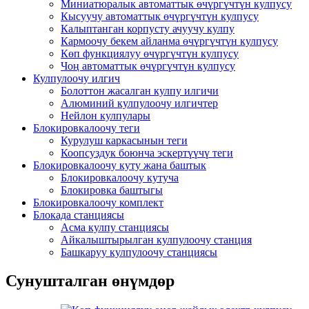
Миниатюралык автоматтык өчүргүчтүн кулпусу
Кысуучу автоматтык өчүргүчтүн кулпусу
Калыптанган корпусту ачуучу кулпу
Кармоочу бекем айланма өчүргүчтүн кулпусу
Көп функциялуу өчүргүчтүн кулпусу
Чоң автоматтык өчүргүчтүн кулпусу
Кулпулоочу илгич
Болоттон жасалган кулпу илгичи
Алюминий кулпулоочу илгичтер
Нейлон кулпулары
Блокировкалоочу теги
Курулуш каркасынын теги
Коопсуздук боюнча эскертүүчү теги
Блокировкалоочу куту жана баштык
Блокировкалоочу кутуча
Блокировка баштыгы
Блокировкалоочу комплект
Блокада станциясы
Асма кулпу станциясы
Айкалыштырылган кулпулоочу станция
Башкаруу кулпулоочу станциясы
Сунушталган өнүмдөр