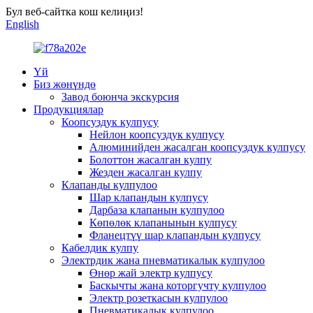
Бул веб-сайтка кош келиңиз!
English
Үй
Биз жөнүндө
Завод боюнча экскурсия
Продукциялар
Коопсуздук кулпусу
Нейлон коопсуздук кулпусу
Алюминийден жасалган коопсуздук кулпусу
Болоттон жасалган кулпу
Жезден жасалган кулпу
Клапанды кулпулоо
Шар клапандын кулпусу
Дарбаза клапанын кулпулоо
Көпөлөк клапанынын кулпусу
Фланецтүү шар клапандын кулпусу
Кабелдик кулпу
Электрдик жана пневматикалык кулпулоо
Өнөр жай электр кулпусу
Баскычты жана которгучту кулпулоо
Электр розеткасын кулпулоо
Пневматикалык кулпулоо